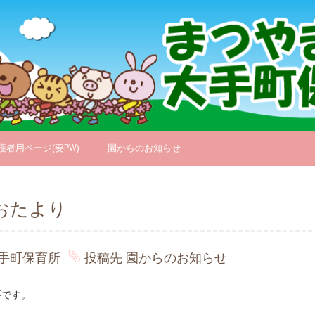
護者用ページ(要PW)
園からのお知らせ
おたより
手町保育所
投稿先
園からのお知らせ
要です。