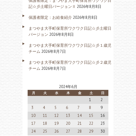
保護者限定：まつやま大手町保育所ワクワク日
記☆彡土曜日バージョンⅡ
2026年8月8日
保護者限定：お給食紹介
2026年8月8日
まつやま大手町保育所ワクワク日記☆彡土曜日
バージョン
2026年8月8日
まつやま大手町保育所ワクワク日記☆彡１歳児
チーム
2026年8月7日
まつやま大手町保育所ワクワク日記☆彡２歳児
チーム
2026年8月7日
2024年6月
月
火
水
木
金
土
日
1
2
3
4
5
6
7
8
9
10
11
12
13
14
15
16
17
18
19
20
21
22
23
24
25
26
27
28
29
30