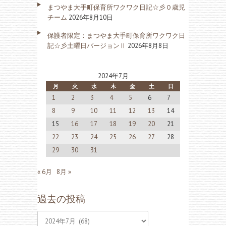
まつやま大手町保育所ワクワク日記☆彡０歳児
チーム
2026年8月10日
保護者限定：まつやま大手町保育所ワクワク日
記☆彡土曜日バージョンⅡ
2026年8月8日
2024年7月
月
火
水
木
金
土
日
1
2
3
4
5
6
7
8
9
10
11
12
13
14
15
16
17
18
19
20
21
22
23
24
25
26
27
28
29
30
31
« 6月
8月 »
過去の投稿
過