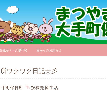
護者用ページ(要PW)
園からのお知らせ
育所ワクワク日記☆彡
大手町保育所
投稿先
園生活