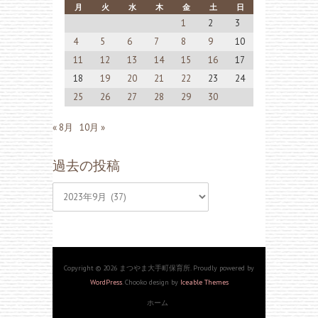
月
火
水
木
金
土
日
1
2
3
4
5
6
7
8
9
10
11
12
13
14
15
16
17
18
19
20
21
22
23
24
25
26
27
28
29
30
« 8月
10月 »
過去の投稿
過
去
の
投
Copyright © 2026 まつやま大手町保育所. Proudly powered by
WordPress
. Chooko design by
Iceable Themes
稿
ホーム