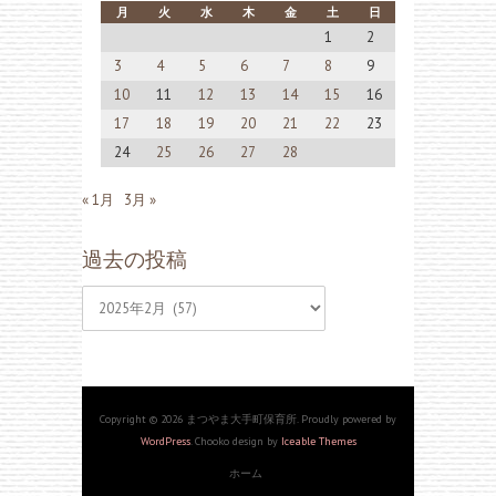
月
火
水
木
金
土
日
1
2
3
4
5
6
7
8
9
10
11
12
13
14
15
16
17
18
19
20
21
22
23
24
25
26
27
28
« 1月
3月 »
過去の投稿
過
去
の
投
Copyright © 2026 まつやま大手町保育所. Proudly powered by
WordPress
. Chooko design by
Iceable Themes
稿
ホーム