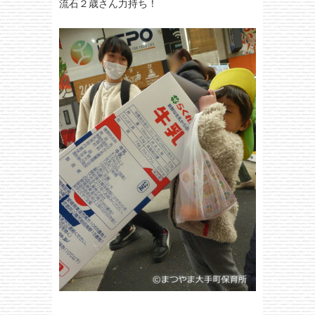
流石２歳さん力持ち！