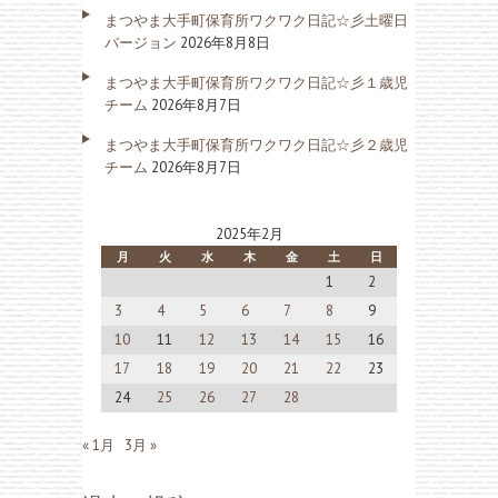
まつやま大手町保育所ワクワク日記☆彡土曜日
バージョン
2026年8月8日
まつやま大手町保育所ワクワク日記☆彡１歳児
チーム
2026年8月7日
まつやま大手町保育所ワクワク日記☆彡２歳児
チーム
2026年8月7日
2025年2月
月
火
水
木
金
土
日
1
2
3
4
5
6
7
8
9
10
11
12
13
14
15
16
17
18
19
20
21
22
23
24
25
26
27
28
« 1月
3月 »