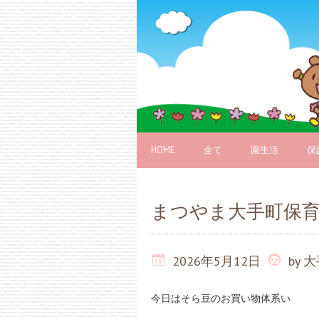
HOME
全て
園生活
保
まつやま大手町保
2026年5月12日
by
大
今日はそら豆のお買い物体系い