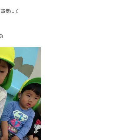
う設定にて
)