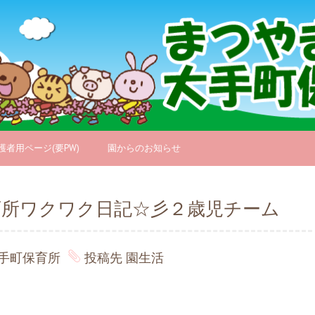
護者用ページ(要PW)
園からのお知らせ
育所ワクワク日記☆彡２歳児チーム
手町保育所
投稿先
園生活