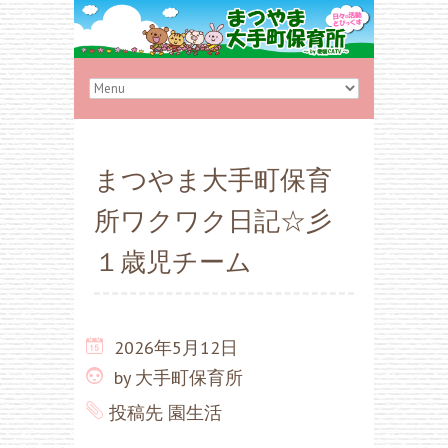
まつやま大手町保育
所ワクワク日記☆彡
１歳児チーム
2026年5月12日
by
大手町保育所
投稿先
園生活