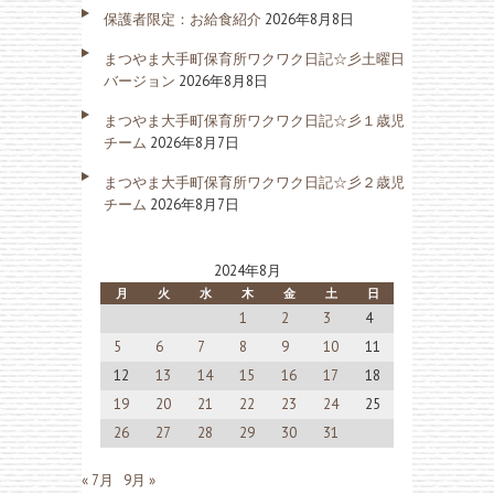
保護者限定：お給食紹介
2026年8月8日
まつやま大手町保育所ワクワク日記☆彡土曜日
バージョン
2026年8月8日
まつやま大手町保育所ワクワク日記☆彡１歳児
チーム
2026年8月7日
まつやま大手町保育所ワクワク日記☆彡２歳児
チーム
2026年8月7日
2024年8月
月
火
水
木
金
土
日
1
2
3
4
5
6
7
8
9
10
11
12
13
14
15
16
17
18
19
20
21
22
23
24
25
26
27
28
29
30
31
« 7月
9月 »