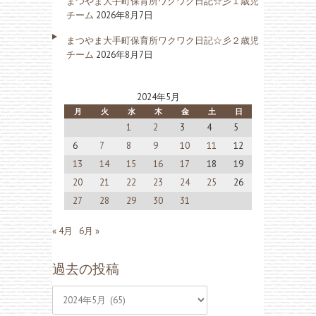
まつやま大手町保育所ワクワク日記☆彡１歳児
チーム
2026年8月7日
まつやま大手町保育所ワクワク日記☆彡２歳児
チーム
2026年8月7日
2024年5月
月
火
水
木
金
土
日
1
2
3
4
5
6
7
8
9
10
11
12
13
14
15
16
17
18
19
20
21
22
23
24
25
26
27
28
29
30
31
« 4月
6月 »
過去の投稿
過