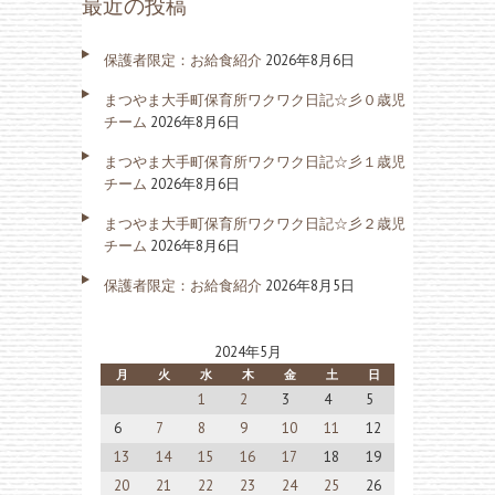
最近の投稿
保護者限定：お給食紹介
2026年8月6日
まつやま大手町保育所ワクワク日記☆彡０歳児
チーム
2026年8月6日
まつやま大手町保育所ワクワク日記☆彡１歳児
チーム
2026年8月6日
まつやま大手町保育所ワクワク日記☆彡２歳児
チーム
2026年8月6日
保護者限定：お給食紹介
2026年8月5日
2024年5月
月
火
水
木
金
土
日
1
2
3
4
5
6
7
8
9
10
11
12
13
14
15
16
17
18
19
20
21
22
23
24
25
26