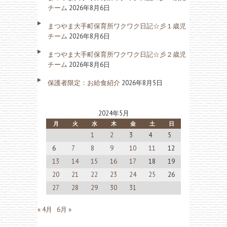
チーム
2026年8月6日
まつやま大手町保育所ワクワク日記☆彡１歳児
チーム
2026年8月6日
まつやま大手町保育所ワクワク日記☆彡２歳児
チーム
2026年8月6日
保護者限定：お給食紹介
2026年8月5日
2024年5月
月
火
水
木
金
土
日
1
2
3
4
5
6
7
8
9
10
11
12
13
14
15
16
17
18
19
20
21
22
23
24
25
26
27
28
29
30
31
« 4月
6月 »