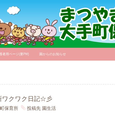
護者用ページ(要PW)
園からのお知らせ
所ワクワク日記☆彡
町保育所
投稿先
園生活